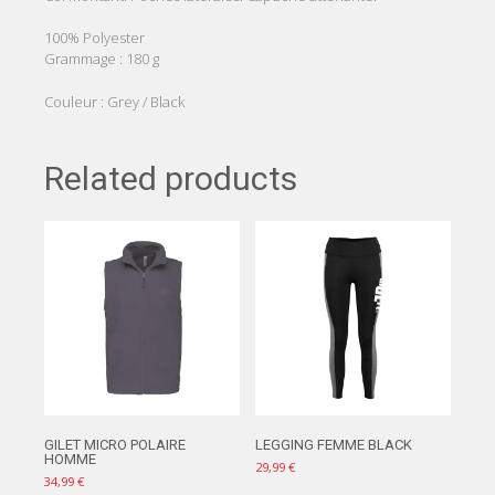
100% Polyester
Grammage : 180 g
Couleur : Grey / Black
Related products
GILET MICRO POLAIRE
LEGGING FEMME BLACK
HOMME
29,99
€
34,99
€