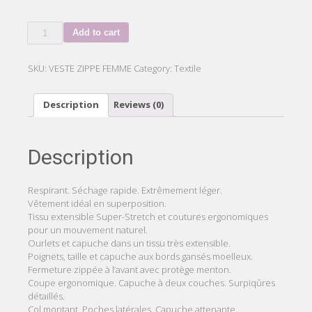
VESTE
Add to cart
ZIPPÉE
MICRO
POLAIRE
SKU:
VESTE ZIPPE FEMME
Category:
Textile
FEMME
quantity
Description
Reviews (0)
Description
Respirant. Séchage rapide. Extrêmement léger.
Vêtement idéal en superposition.
Tissu extensible Super-Stretch et coutures ergonomiques
pour un mouvement naturel.
Ourlets et capuche dans un tissu très extensible.
Poignets, taille et capuche aux bords gansés moelleux.
Fermeture zippée à l’avant avec protège menton.
Coupe ergonomique. Capuche à deux couches. Surpiqûres
détaillés.
Col montant. Poches latérales. Capuche attenante.