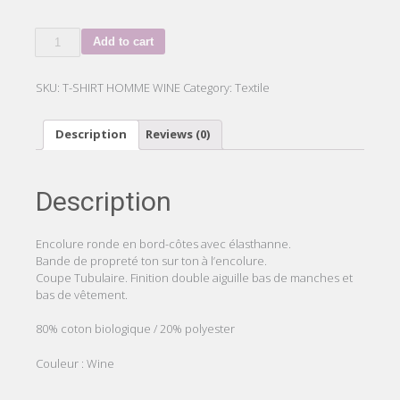
T-
Add to cart
SHIRT
COTON
BIO
SKU:
T-SHIRT HOMME WINE
Category:
Textile
HOMME
WINE
Description
Reviews (0)
quantity
Description
Encolure ronde en bord-côtes avec élasthanne.
Bande de propreté ton sur ton à l’encolure.
Coupe Tubulaire. Finition double aiguille bas de manches et
bas de vêtement.
80% coton biologique / 20% polyester
Couleur : Wine