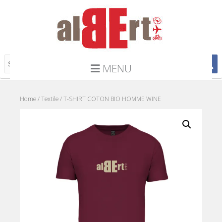
MENU
Home
/
Textile
/ T-SHIRT COTON BIO HOMME WINE