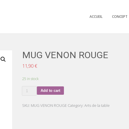
ACCUEIL
CONCEPT
MUG VENON ROUGE
11,90
€
25 in stock
MUG
Add to cart
VENON
ROUGE
quantity
SKU:
MUG VENON ROUGE
Category:
Arts de la table