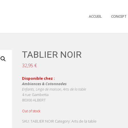
ACCUEIL
CONCEPT
TABLIER NOIR
32,95
€
Disponible chez :
Ambiances & Cotonnades
Enfants, Linge de maison, Arts de la table
4 rue Gambetta
80300 ALBERT
Out of stock
SKU:
TABLIER NOIR
Category:
Arts de la table