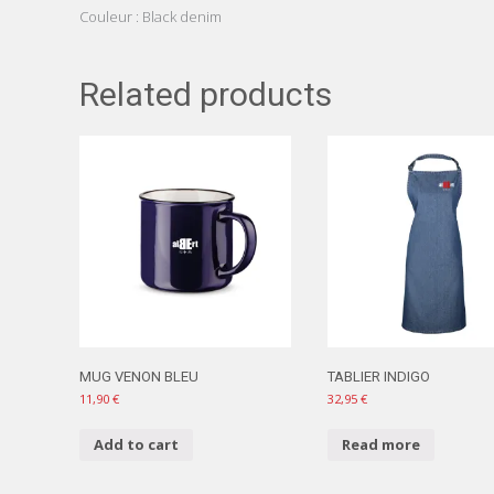
Couleur : Black denim
Related products
MUG VENON BLEU
TABLIER INDIGO
11,90
€
32,95
€
Add to cart
Read more